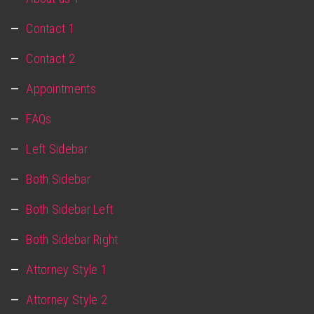
Contact 1
Contact 2
Appointments
FAQs
Left Sidebar
Both Sidebar
Both Sidebar Left
Both Sidebar Right
Attorney Style 1
Attorney Style 2