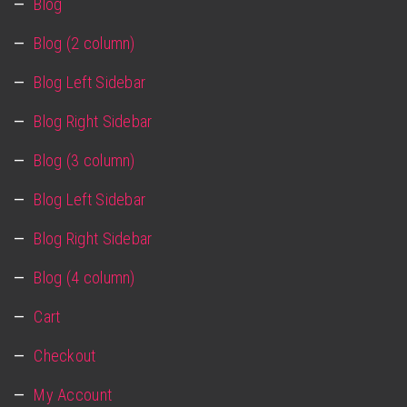
Blog
Blog (2 column)
Blog Left Sidebar
Blog Right Sidebar
Blog (3 column)
Blog Left Sidebar
Blog Right Sidebar
Blog (4 column)
Cart
Checkout
My Account