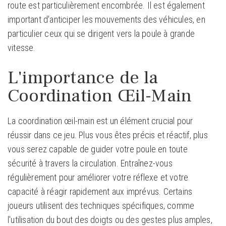
route est particulièrement encombrée. Il est également
important d'anticiper les mouvements des véhicules, en
particulier ceux qui se dirigent vers la poule à grande
vitesse.
L'importance de la
Coordination Œil-Main
La coordination œil-main est un élément crucial pour
réussir dans ce jeu. Plus vous êtes précis et réactif, plus
vous serez capable de guider votre poule en toute
sécurité à travers la circulation. Entraînez-vous
régulièrement pour améliorer votre réflexe et votre
capacité à réagir rapidement aux imprévus. Certains
joueurs utilisent des techniques spécifiques, comme
l'utilisation du bout des doigts ou des gestes plus amples,