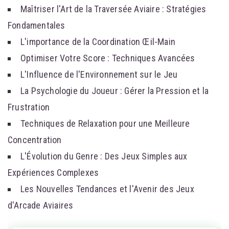
Maîtriser l'Art de la Traversée Aviaire : Stratégies
Fondamentales
L'importance de la Coordination Œil-Main
Optimiser Votre Score : Techniques Avancées
L'Influence de l'Environnement sur le Jeu
La Psychologie du Joueur : Gérer la Pression et la
Frustration
Techniques de Relaxation pour une Meilleure
Concentration
L'Évolution du Genre : Des Jeux Simples aux
Expériences Complexes
Les Nouvelles Tendances et l'Avenir des Jeux
d'Arcade Aviaires