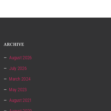
ARCHIVE
August 2026
July 2026
March 2024
May 2023
August 2021
August 2020