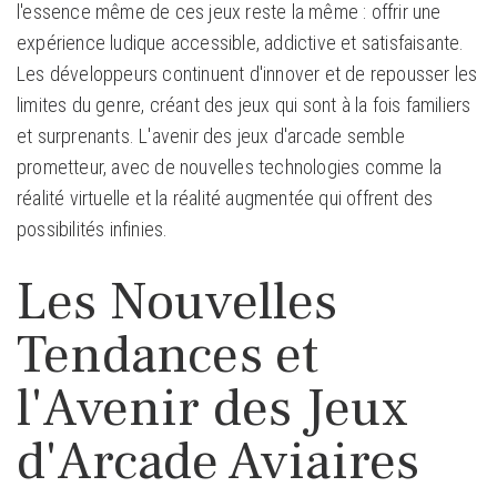
l'essence même de ces jeux reste la même : offrir une
expérience ludique accessible, addictive et satisfaisante.
Les développeurs continuent d'innover et de repousser les
limites du genre, créant des jeux qui sont à la fois familiers
et surprenants. L'avenir des jeux d'arcade semble
prometteur, avec de nouvelles technologies comme la
réalité virtuelle et la réalité augmentée qui offrent des
possibilités infinies.
Les Nouvelles
Tendances et
l'Avenir des Jeux
d'Arcade Aviaires