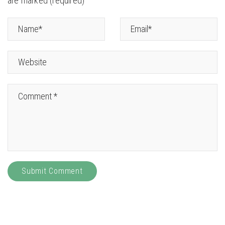
are marked (required)