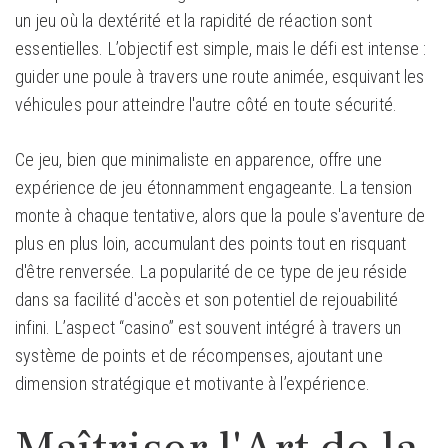
un jeu où la dextérité et la rapidité de réaction sont
essentielles. L’objectif est simple, mais le défi est intense :
guider une poule à travers une route animée, esquivant les
véhicules pour atteindre l'autre côté en toute sécurité.
Ce jeu, bien que minimaliste en apparence, offre une
expérience de jeu étonnamment engageante. La tension
monte à chaque tentative, alors que la poule s'aventure de
plus en plus loin, accumulant des points tout en risquant
d'être renversée. La popularité de ce type de jeu réside
dans sa facilité d'accès et son potentiel de rejouabilité
infini. L’aspect “casino” est souvent intégré à travers un
système de points et de récompenses, ajoutant une
dimension stratégique et motivante à l’expérience.