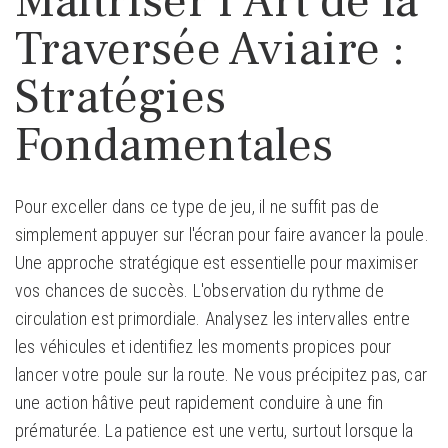
Maîtriser l'Art de la
Traversée Aviaire :
Stratégies
Fondamentales
Pour exceller dans ce type de jeu, il ne suffit pas de
simplement appuyer sur l'écran pour faire avancer la poule.
Une approche stratégique est essentielle pour maximiser
vos chances de succès. L'observation du rythme de
circulation est primordiale. Analysez les intervalles entre
les véhicules et identifiez les moments propices pour
lancer votre poule sur la route. Ne vous précipitez pas, car
une action hâtive peut rapidement conduire à une fin
prématurée. La patience est une vertu, surtout lorsque la