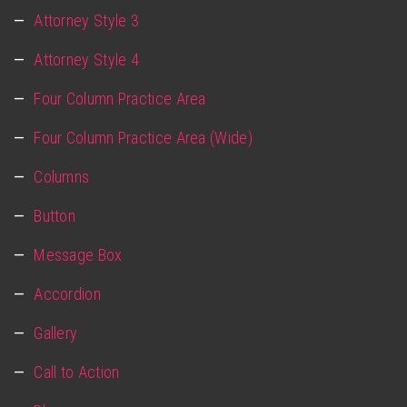
Attorney Style 3
Attorney Style 4
Four Column Practice Area
Four Column Practice Area (Wide)
Columns
Button
Message Box
Accordion
Gallery
Call to Action